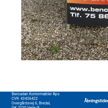
Bencadan Kontormøbler Aps
CVR: 43436422
Åbningstide
Overgårdsvej 6, Bredal,
DK 7120 Vejle Ø