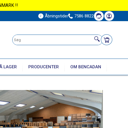
NMARK !!
Åbningstider
7586 8822
Å LAGER
PRODUCENTER
OM BENCADAN