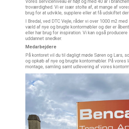
Vores serviceniveau er højt og med 40 år i branchen
troværdighed. Vi
er især stolte af, at mange af vores
brug for at udvikle, supplere eller at få udskiftet d
I Bredal, ved DTC Vejle, råder vi over 1000 m2 med 
væld af nye og brugte kontormøbler og der er åben
eller har brug for inspiration. Vi kan også producer
uddannet snedker.
Medarbejdere
På kontoret vil du til dagligt møde Søren og Lars,
og opkøb af nye og brugte kontormøbler. På vores l
montage, samling samt udlevering af vores kontorm