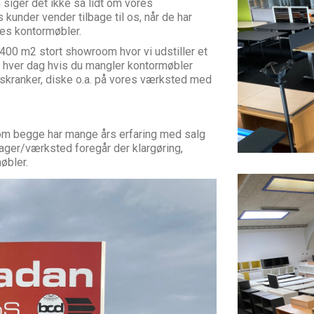
 siger det ikke så lidt om vores
 kunder vender tilbage til os, når de har
eres kontormøbler.
400 m2 stort showroom hvor vi udstiller et
t hver dag hvis du mangler kontormøbler
e skranker, diske o.a. på vores værksted med
 som begge har mange års erfaring med salg
ager/værksted foregår der klargøring,
øbler.