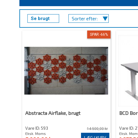
Se brugt
Sorter efter:
SPAR -66%
Abstracta Airflake, brugt
BCD Bo
Vare ID: 593
Vare ID: 2
14 500,00 kr
Eksk. Moms
Eksk. Mom
LÆG I KURV