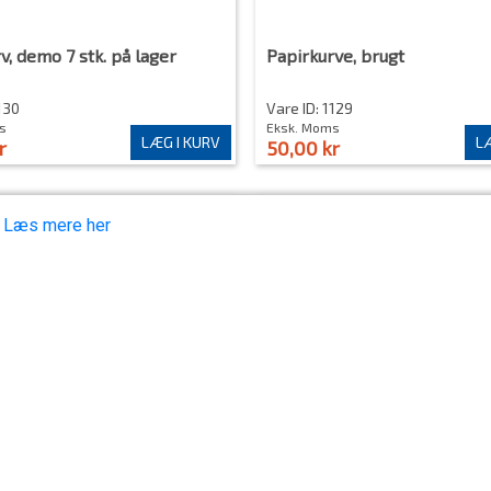
v, demo 7 stk. på lager
Papirkurve, brugt
130
Vare ID: 1129
s
Eksk. Moms
LÆG I KURV
LÆ
r
50,00 kr
.
Læs mere her
g BCD Ecosoft 100 x165 cm
Skærmvæg BCD Ecosoft 80x