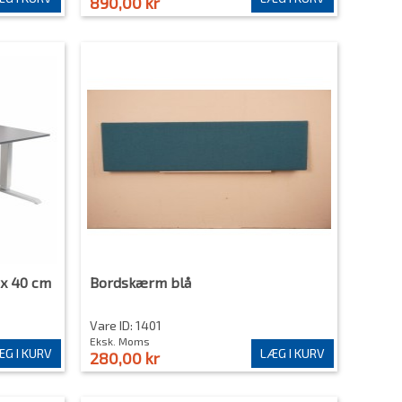
890,00 kr
 x 40 cm
Bordskærm blå
Vare ID: 1401
Eksk. Moms
G I KURV
LÆG I KURV
280,00 kr