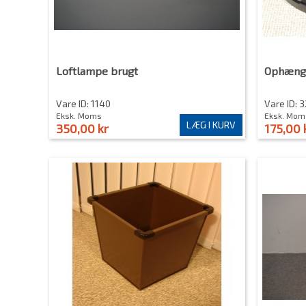
Loftlampe brugt
Ophæng
Vare ID: 1140
Vare ID: 3
Eksk. Moms
Eksk. Mom
LÆG I KURV
350,00 kr
175,00 