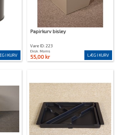
Papirkurv bisley
Vare ID: 223
Eksk. Moms
G I KURV
LÆG I KURV
55,00 kr