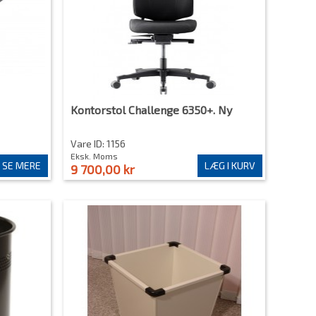
Kontorstol Challenge 6350+. Ny
Vare ID: 1156
Eksk. Moms
SE MERE
LÆG I KURV
9 700,00 kr