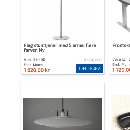
Flag stumtjener med 5 arme, flere
Frontsk
farver, Ny
Vare ID: 
Vare ID: 560
2 170,00 kr
Eksk. Mom
Eksk. Moms
LÆG I KURV
1 720,0
1 620,00 kr