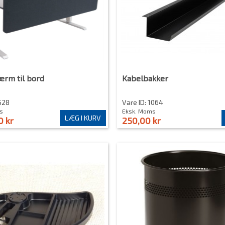
ærm til bord
Kabelbakker
1528
Vare ID: 1064
s
Eksk. Moms
LÆG I KURV
0 kr
250,00 kr