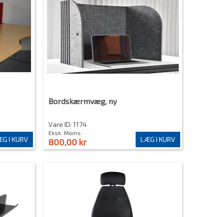
Bordskærmvæg, ny
Vare ID: 1174
Eksk. Moms
G I KURV
LÆG I KURV
800,00 kr