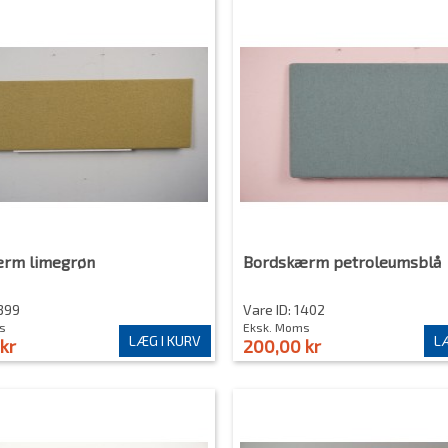
rm limegrøn
Bordskærm petroleumsblå
1399
Vare ID: 1402
s
Eksk. Moms
LÆG I KURV
LÆ
kr
200,00 kr