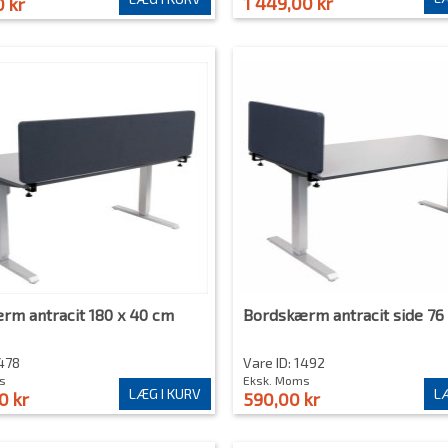
1 449,00 kr
0 kr
rm antracit 180 x 40 cm
Bordskærm antracit side 76
1478
Vare ID: 1492
s
Eksk. Moms
LÆG I KURV
LÆ
0 kr
590,00 kr