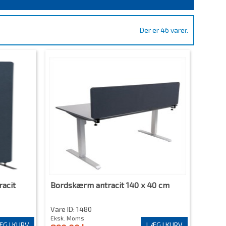
Der er 46 varer.
acit
Bordskærm antracit 140 x 40 cm
Vare ID: 1480
Eksk. Moms
G I KURV
LÆG I KURV