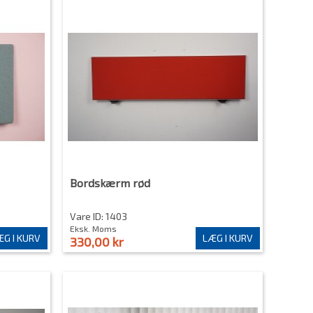
Bordskærm rød
Vare ID: 1403
Eksk. Moms
G I KURV
LÆG I KURV
330,00 kr