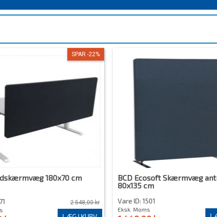
SPAR -22%
rdskærmvæg 180x70 cm
BCD Ecosoft Skærmvæg antr
80x135 cm
Vare ID: 1501
71
2 548,00 kr
Eksk. Moms
s
LÆ
LÆG I KURV