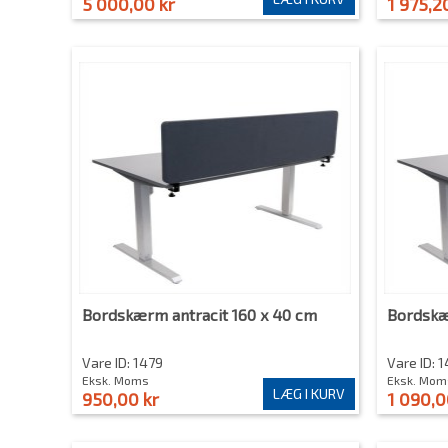
5 000,00 kr
1 975,2
Bordskærm antracit 160 x 40 cm
Bordskæ
Vare ID: 1479
Vare ID: 
Eksk. Moms
Eksk. Mom
LÆG I KURV
950,00 kr
1 090,0