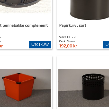
t pennebakke complement
Papirkurv , sort
2
Vare ID: 220
s
Eksk. Moms
LÆG I KURV
LÆ
kr
192,00 kr