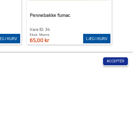
Pennebakke fumac
Vare ID: 34
Eksk. Moms
G I KURV
LÆG I KURV
65,00 kr
Tilmeld dig vores nyhedsbrev!
ACCEPTÉR
165 cm
skærmvæg skillevæg