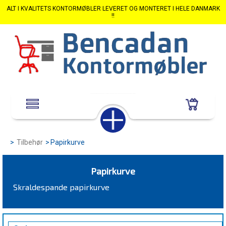
ALT I KVALITETS KONTORMØBLER LEVERET OG MONTERET I HELE DANMARK
!!
>
Tilbehør
>
Papirkurve
Papirkurve
Skraldespande papirkurve