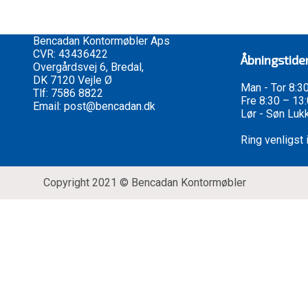
Bencadan Kontormøbler Aps
CVR: 43436422
Åbningstide
Overgårdsvej 6, Bredal,
DK 7120 Vejle Ø
Man - Tor 8:3
Tlf:
7586 8822
Fre 8:30 – 13
Email:
post@bencadan.dk
Lør - Søn Luk
Ring venligst
Copyright 2021 © Bencadan Kontormøbler