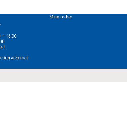
Mine ordrer
r
0 – 16:00
:00
ket
 inden ankomst