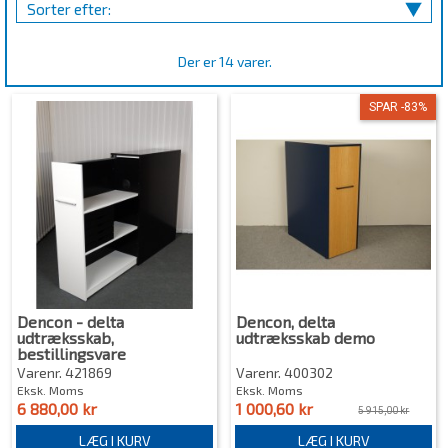
Sorter efter:
Der er 14 varer.
SPAR -83%
Dencon - delta
Dencon, delta
udtræksskab,
udtræksskab demo
bestillingsvare
Varenr. 421869
Varenr. 400302
Eksk. Moms
Eksk. Moms
6 880,00 kr
1 000,60 kr
5 915,00 kr
LÆG I KURV
LÆG I KURV