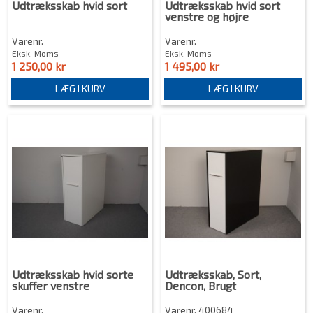
Udtræksskab hvid sort
Udtræksskab hvid sort
venstre og højre
Varenr.
Varenr.
Eksk. Moms
Eksk. Moms
1 250,00 kr
1 495,00 kr
LÆG I KURV
LÆG I KURV
Udtræksskab hvid sorte
Udtræksskab, Sort,
skuffer venstre
Dencon, Brugt
Varenr.
Varenr. 400684