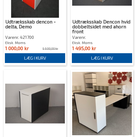
Udtræksskab dencon -
Udtræksskab Dencon hvid
delta, Demo
dobbeltsidet med ahorn
front
Varenr. 421700
Varenr.
Eksk. Moms
Eksk. Moms
1 000,00 kr
1 495,00 kr
5 500,00 kr
LÆG I KURV
LÆG I KURV