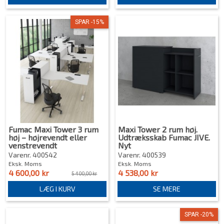
SPAR -15%
Fumac Maxi Tower 3 rum
Maxi Tower 2 rum høj.
høj – højrevendt eller
Udtræksskab Fumac JIVE.
venstrevendt
Nyt
Varenr. 400542
Varenr. 400539
Eksk. Moms
Eksk. Moms
4 600,00 kr
4 538,00 kr
5 400,00 kr
LÆG I KURV
SE MERE
SPAR -20%