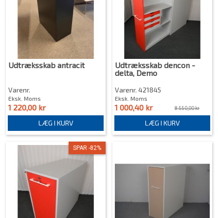
Udtræksskab antracit
Udtræksskab dencon -
delta, Demo
Varenr.
Varenr. 421845
Eksk. Moms
Eksk. Moms
1 220,00 kr
1 000,40 kr
8 550,00 kr
LÆG I KURV
LÆG I KURV
SPAR -82%