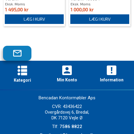
Eksk. Moms
Eksk. Moms
1 495,00 kr
1 000,00 kr
LÆG I KURV
LÆG I KURV
Tilmeld
dig
vores
nyhedsbrev!
Min Konto
Information
Kategori
Skriveborde
Borde
Bencadan Kontormøbler Aps
Stole
CVR: 43436422
Reoler og Skabe
Overgårdsvej 6, Bredal,
Hjemme:kontor
DK 7120 Vejle Ø
Nyt på lager
Tlf:
7586 8822
Producenter