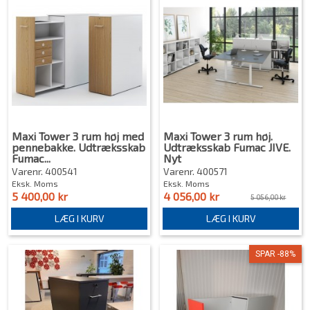
Maxi Tower 3 rum høj med
Maxi Tower 3 rum høj.
pennebakke. Udtræksskab
Udtræksskab Fumac JIVE.
Fumac...
Nyt
Varenr. 400541
Varenr. 400571
Eksk. Moms
Eksk. Moms
5 400,00 kr
4 056,00 kr
5 056,00 kr
LÆG I KURV
LÆG I KURV
SPAR -88%