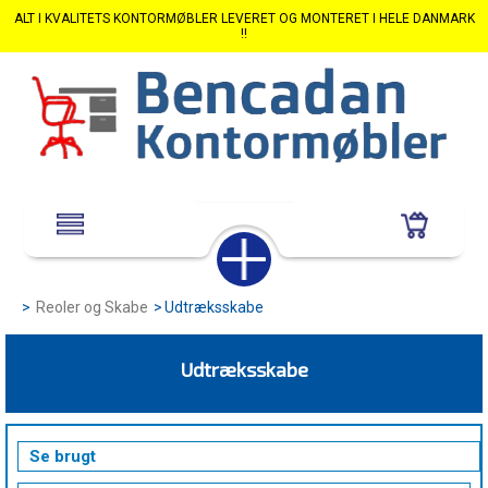
ALT I KVALITETS KONTORMØBLER LEVERET OG MONTERET I HELE DANMARK
!!
>
Reoler og Skabe
>
Udtræksskabe
Udtræksskabe
Se brugt