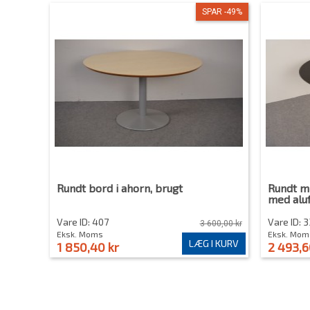
SPAR -49%
Rundt bord i ahorn, brugt
Rundt m
med aluf
Vare ID: 407
Vare ID: 
3 600,00 kr
Eksk. Moms
Eksk. Mom
LÆG I KURV
1 850,40 kr
2 493,6