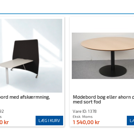
bord med afskærmning,
Mødebord bøg eller ahorn 
med sort fod
592
Vare ID: 1378
s
Eksk. Moms
LÆG I KURV
LÆ
0 kr
1 540,00 kr