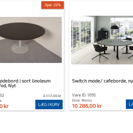
Spar -20%
ødebord i sort linoleum
Switch møde/ cafeborde, ny
od, Nyt
Vare ID: 1095
332
3 117,00 kr
Eksk. Moms
s
LÆ
LÆG I KURV
10 286,00 kr
0 kr