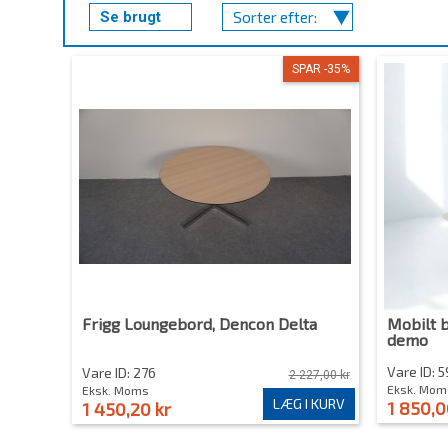
Se brugt
Sorter efter:
SPAR -35%
Frigg Loungebord, Dencon Delta
Mobilt 
demo
Vare ID: 
Vare ID: 276
2 227,00 kr
Eksk. Mom
Eksk. Moms
LÆG I KURV
1 850,0
1 450,20 kr