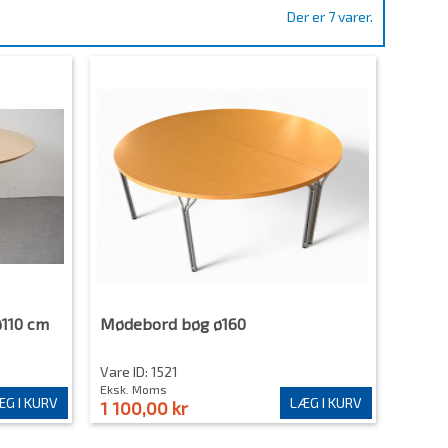
Der er 7 varer.
ø110 cm
Mødebord bøg ø160
Vare ID: 1521
Eksk. Moms
G I KURV
LÆG I KURV
1 100,00 kr