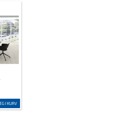
G I KURV