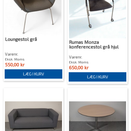
Loungestol grå
Rumas Monza
konferencestol grå hjul
Varenr.
Varenr.
Eksk. Moms
Eksk. Moms
550,00 kr
650,00 kr
LÆG I KURV
LÆG I KURV