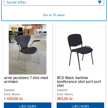
Sorter efter:
Der er 10 varer.
arne jacobsen 7 stol med
BCD Basic kantine
armlæn
konference stol sort sort
stel
Varenr.
Varenr.
Eksk. Moms
Eksk. Moms
1 450,00 kr
365,00 kr
LÆG I KURV
LÆG I KURV