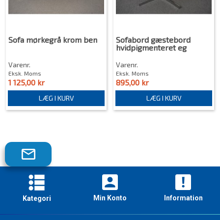
Sofa mørkegrå krom ben
Sofabord gæstebord
hvidpigmenteret eg
Varenr.
Varenr.
Eksk. Moms
Eksk. Moms
1 125,00 kr
895,00 kr
LÆG I KURV
LÆG I KURV
Tilmeld
dig
vores
nyhedsbrev!
Min Konto
Information
Kategori
Skriveborde