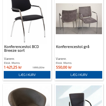
Konferencestol BCD
Konferencestol grå
Breeze sort
Varenr.
Varenr.
Eksk. Moms
Eksk. Moms
1 421,25 kr
550,00 kr
1 895,00 kr
LÆG I KURV
LÆG I KURV