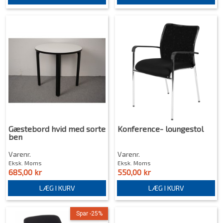
Gæstebord hvid med sorte
Konference- loungestol
ben
Varenr.
Varenr.
Eksk. Moms
Eksk. Moms
685,00 kr
550,00 kr
LÆG I KURV
LÆG I KURV
Spar -25%