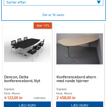
Sorter efter:
Der er 16 varer.
Spar -10%
Dencon, Delta
Konferencebord ahorn
konferencebord, Nyt
med runde hjørner
Varenr.
Varenr.
Eksk. Moms
Eksk. Moms
4 122,00 kr
2 458,00 kr
4 580,00 kr
LÆG I KURV
LÆG I KURV