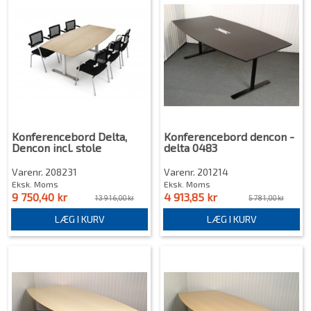
Konferencebord Delta,
Konferencebord dencon -
Dencon incl. stole
delta 0483
Varenr. 208231
Varenr. 201214
Eksk. Moms
Eksk. Moms
9 750,40 kr
4 913,85 kr
13 916,00 kr
5 781,00 kr
LÆG I KURV
LÆG I KURV