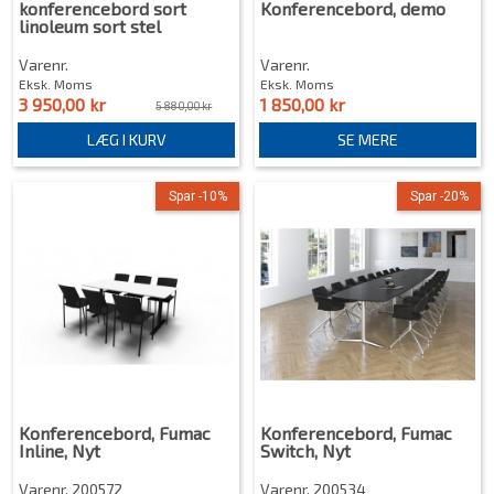
konferencebord sort
Konferencebord, demo
linoleum sort stel
Varenr.
Varenr.
Eksk. Moms
Eksk. Moms
3 950,00 kr
1 850,00 kr
5 880,00 kr
LÆG I KURV
SE MERE
Spar -10%
Spar -20%
Konferencebord, Fumac
Konferencebord, Fumac
Inline, Nyt
Switch, Nyt
Varenr. 200572
Varenr. 200534