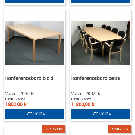
Konferencebord b c d
Konferencebord delta
Varenr. 200434
Varenr. 208246
Eksk. Moms
Eksk. Moms
1 800,00 kr
11 800,00 kr
LÆG I KURV
LÆG I KURV
SPAR -30%
Spar -15%