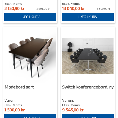
Eksk. Moms
Eksk. Moms
3 150,90 kr
13 040,00 kr
3 501,00 kr
16 300,00 kr
LÆG I KURV
LÆG I KURV
Mødebord sort
Switch konferencebord. ny
Varenr.
Varenr.
Eksk. Moms
Eksk. Moms
1 500,00 kr
9 545,00 kr