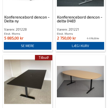
Konferencebord dencon -
Konferencebord dencon -
Delta ny
delta 0483
Varenr. 201228
Varenr. 201221
Eksk. Moms
Eksk. Moms
5 885,00 kr
2 750,00 kr
4 178,00 kr
SE MERE
LÆG I KURV
Tilbud!