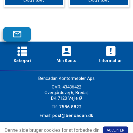
LÆG I KURV
LÆG I KURV
Tilmeld
dig
vores
nyhedsbrev!
Min Konto
Information
Kategori
Skriveborde
Borde
Bencadan Kontormøbler Aps
Stole
CVR: 43436422
Reoler og Skabe
Overgårdsvej 6, Bredal,
Hjemme:kontor
DK 7120 Vejle Ø
Nyt på lager
Tlf:
7586 8822
Producenter
Email:
post@bencadan.dk
Ekstra gode tilbud
Denne side bruger cookies for at forbedre din
ACCEPTÉR