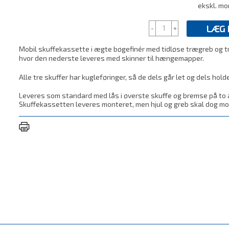
ekskl. m
LÆG 
-
+
Mobil skuffekassette i ægte bøgefinér med tidløse trægreb og tr
hvor den nederste leveres med skinner til hængemapper.
Alle tre skuffer har kugleføringer, så de dels går let og dels holde
Leveres som standard med lås i øverste skuffe og bremse på to 
Skuffekassetten leveres monteret, men hjul og greb skal dog mo