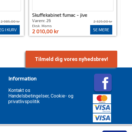
Skuffekabinet fumac - jive
Sku
Vare
Varenr. 26
2 985,00 kr
2 329,00 kr
Eks
Eksk. Moms
G I KURV
SE MERE
2 1
2 010,00 kr
Tilmeld dig vores nyhedsbrev!
Information
Kontakt os
Handelsbetingelser, Cookie- og
privatlivspolitik