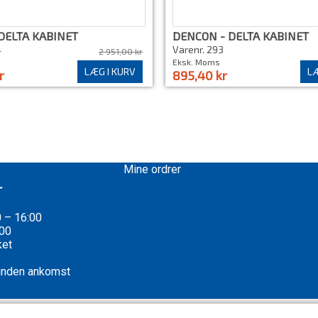
DELTA KABINET
DENCON - DELTA KABINET
4
Varenr. 293
2 951,00 kr
Eksk. Moms
LÆG I KURV
LÆ
r
895,40 kr
Mine ordrer
r
0 – 16:00
:00
ket
 inden ankomst