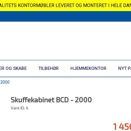
VALITETS KONTORMØBLER LEVERET OG MONTERET I HELE DA
ER OG SKABE
TILBEHØR
HJEMMEKONTOR
NYT P
 2000
Skuffekabinet BCD - 2000
Vare ID:
4
1 45