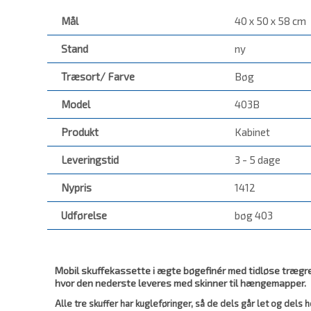
Mål
40 x 50 x 58 cm
Stand
ny
Træsort/ Farve
Bøg
Model
403B
Produkt
Kabinet
Leveringstid
3 - 5 dage
Nypris
1412
Udførelse
bøg 403
Mobil skuffekassette i ægte bøgefinér med tidløse trægreb
hvor den nederste leveres med skinner til hængemapper.
Alle tre skuffer har kugleføringer, så de dels går let og dels 