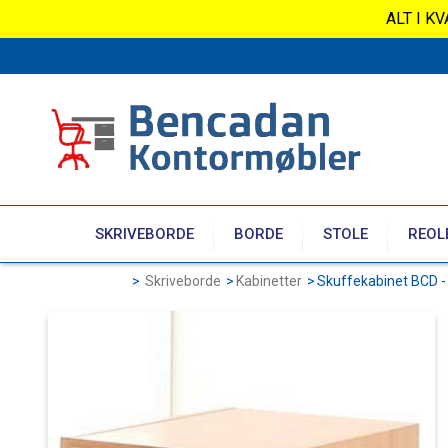
ALT I K
SKRIVEBORDE
BORDE
STOLE
REOL
>
Skriveborde
>
Kabinetter
>
Skuffekabinet BCD -