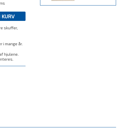
oms
I KURV
e skuffer,
r i mange år.
af hjulene.
nteres.