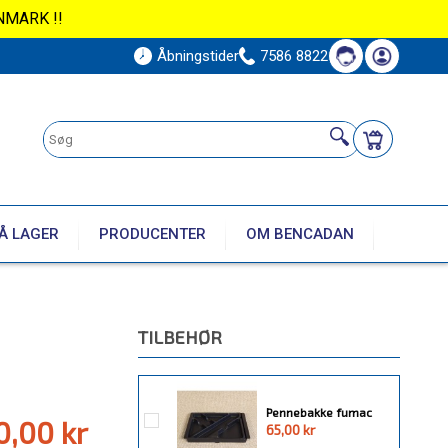
NMARK !!
Åbningstider
7586 8822
Å LAGER
PRODUCENTER
OM BENCADAN
TILBEHØR
Pennebakke fumac
0,00 kr
65,00 kr