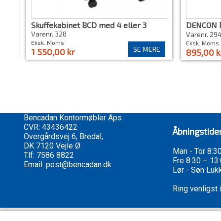
fer
Skuffekabinet BCD med 4 eller 3
DENCON 
skuffer. 1 med hængemappe...
Varenr. 328
Varenr. 29
Eksk. Moms
Eksk. Moms
RV
SE MERE
1 550,00 kr
895,00 k
Bencadan Kontormøbler Aps
CVR: 43436422
Åbningstide
Overgårdsvej 6, Bredal,
DK 7120 Vejle Ø
Man - Tor 8:3
Tlf:
7586 8822
Fre 8:30 – 13
Email:
post@bencadan.dk
Lør - Søn Luk
Ring venligst
Copyright 2021 © Bencadan Kontormøbler