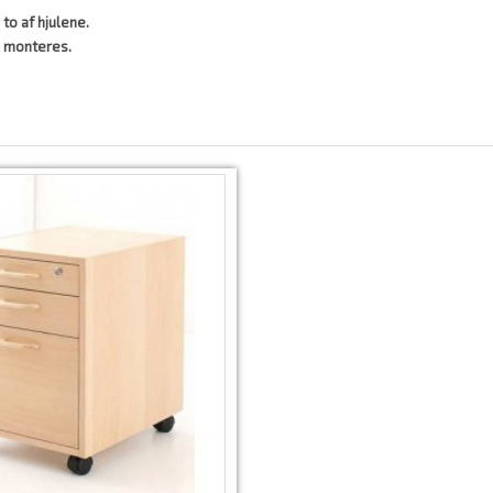
to af hjulene.
g monteres.