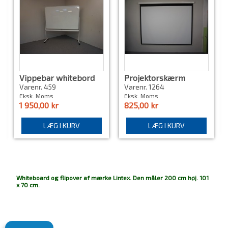
Vippebar whitebord
Projektorskærm
tavle, Nyt
Vægmonteret
Varenr. 459
Varenr. 1264
Eksk. Moms
Eksk. Moms
1 950,00 kr
825,00 kr
LÆG I KURV
LÆG I KURV
Whiteboard og flipover af mærke Lintex. Den måler 200 cm høj. 101
x 70 cm.