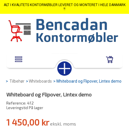
ALT I KVALITETS KONTORMØBLER LEVERET OG MONTERET I HELE DANMARK
!!
>
Tilbehør
>
Whiteboards
>
Whiteboard og Flipover, Lintex demo
Whiteboard og Flipover, Lintex demo
Reference:
412
Leveringstid På lager
1 450,00 kr
ekskl. moms