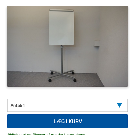
Antal:
1
LÆG I KURV
Whiteboard og flipover af mærke Lintex. demo