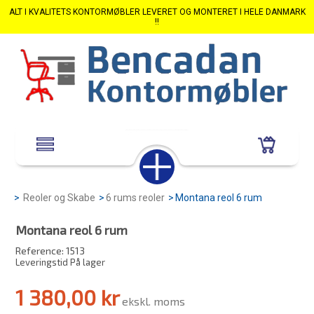
ALT I KVALITETS KONTORMØBLER LEVERET OG MONTERET I HELE DANMARK
!!
>
Reoler og Skabe
>
6 rums reoler
>
Montana reol 6 rum
Montana reol 6 rum
Reference:
1513
Leveringstid På lager
1 380,00 kr
ekskl. moms