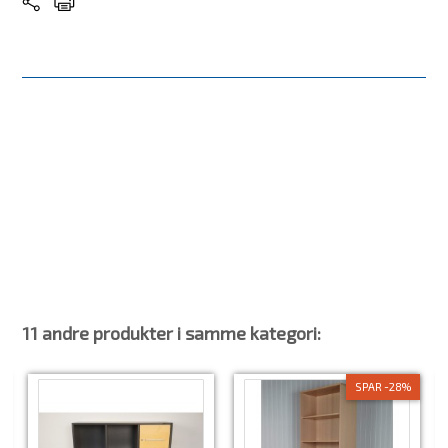
Mål
h114 X d39 X b82 CM
Stand
Brugt
Træsort/ Farve
Lysgrå lak
Produkt
Reol Montana
Leveringstid
På lager
11 andre produkter i samme kategori:
SPAR -28%