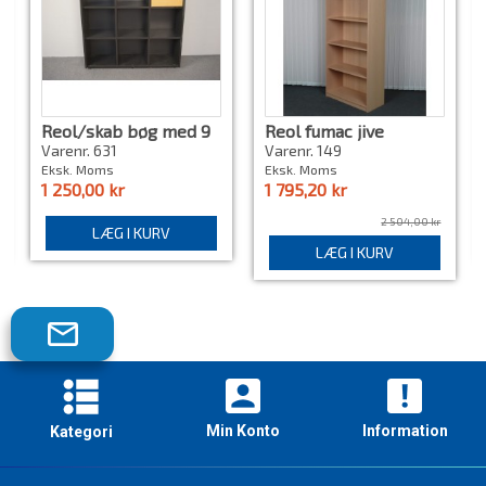
Reol/skab bøg med 9
Reol fumac jive
rum, brugt
Varenr. 631
Varenr. 149
Eksk. Moms
Eksk. Moms
1 250,00 kr
1 795,20 kr
2 504,00 kr
LÆG I KURV
LÆG I KURV
Tilmeld
dig
vores
nyhedsbrev!
Min Konto
Information
Kategori
Skriveborde
Borde