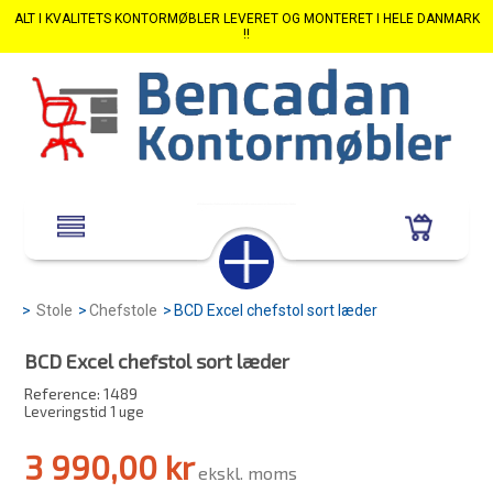
ALT I KVALITETS KONTORMØBLER LEVERET OG MONTERET I HELE DANMARK
!!
>
Stole
>
Chefstole
>
BCD Excel chefstol sort læder
BCD Excel chefstol sort læder
Reference:
1489
Leveringstid 1 uge
3 990,00 kr
ekskl. moms