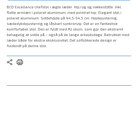
BCD Excellence chefstol i ægte læder. Høj ryg og nakkestøtte. Inkl.
flotte armlæn i poleret aluminium, med polstret top. Elegant stel i
poleret aluminium. Siddehøjde på 44,5-54,5 cm. Højdejustering,
sædedybdejustering og låsbart synkronvip. Det er en fantastisk
komfortabel stol. Den er fyldt med PU skum, som gør den ekstremt
behagelig at sidde på – også på de lange arbejdsdage. Betrukket med
læder både for ekstra eksklusivitet. Det sofistikerede design er
fuldendt på denne stol.
Stand
Ny
Træsort/ Farve
Sort
Produkt
Chefstol
Leveringstid
1 uge