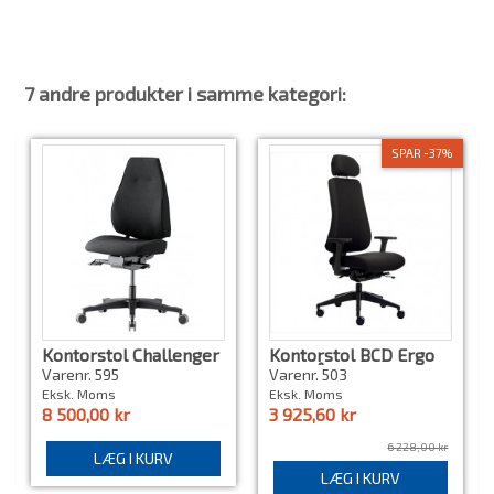
Betræk
Læder
7 andre produkter i samme kategori:
SPAR -37%
Kontorstol Challenger
Kontorstol BCD Ergo
6340+. Ny
04 10 ÅRS GARANTI
Varenr. 595
Varenr. 503
Eksk. Moms
Eksk. Moms
8 500,00 kr
3 925,60 kr
6 228,00 kr
LÆG I KURV
LÆG I KURV