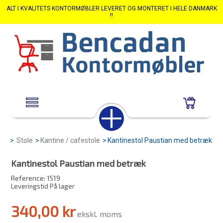
ALT I KVALITETS KONTORMØBLER LEVERET OG MONTERET I HELE DANMARK
!!
>
Stole
>
Kantine / cafestole
>
Kantinestol Paustian med betræk
Kantinestol Paustian med betræk
Reference:
1519
Leveringstid På lager
340,00 kr
ekskl. moms