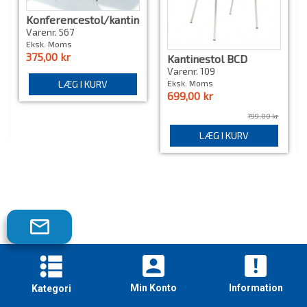
Konferencestol/kantinestol,
Hvid/Orange, Brugt
Varenr. 567
Eksk. Moms
375,00 kr
Kantinestol BCD
Varenr. 109
LÆG I KURV
Eksk. Moms
699,00 kr
799,00 kr
LÆG I KURV
Tilmeld
dig
vores
nyhedsbrev!
Min Konto
Information
Kategori
Skriveborde