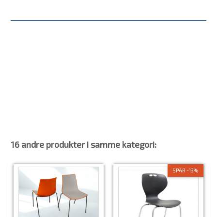
Stand
Brugt
Træsort/ Farve
Bøg med sort betræk
Produkt
Kantinestol
Leveringstid
På lager
Betræk
Sort stof
16 andre produkter i samme kategori:
SPAR -13%