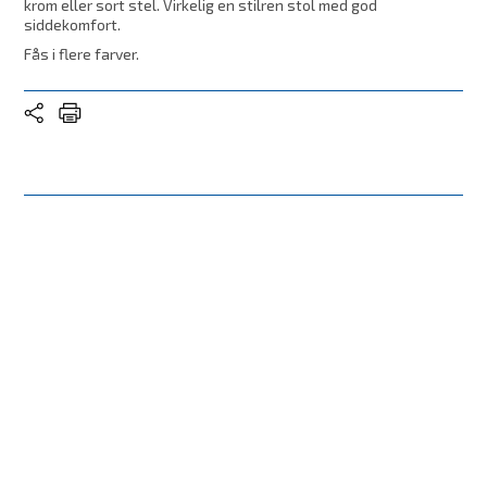
krom eller sort stel. Virkelig en stilren stol med god
siddekomfort.
Fås i flere farver.
Stand
Ny
Sort, brun eller
Træsort/ Farve
kastanje PU Børstet
alu eller sort stel
Model
Dow
Produkt
Konferencestol
Leveringstid
På lager
Nypris
Nypris 2.815,- kr