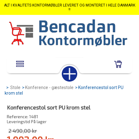
ALT I KVALITETS KONTORMØBLER LEVERET OG MONTERET I HELE DANMARK
!!
>
Stole
>
Konference - gæstestole
>
Konferencestol sort PU
krom stel
Konferencestol sort PU krom stel
Reference:
1481
Leveringstid På lager
2 490,00 kr