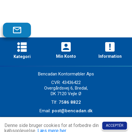
Tilmeld
dig
vores
nyhedsbrev!
Min Konto
Information
Kategori
Skriveborde
Borde
Bencadan Kontormøbler Aps
Stole
CVR: 43436422
Reoler og Skabe
Overgårdsvej 6, Bredal,
Hjemme:kontor
DK 7120 Vejle Ø
Nyt på lager
Tlf:
7586 8822
Producenter
Email:
post@bencadan.dk
Ekstra gode tilbud
Denne side bruger cookies for at forbedre din
ACCEPTÉR
Copyright 2021 © Bencadan Kontormøbler
købsoplevelse.
Læs mere her