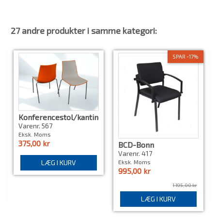
27 andre produkter i samme kategori:
SPAR -17%
Konferencestol/kantinestol,
Hvid/Orange, Brugt
Varenr. 567
Eksk. Moms
375,00 kr
BCD-Bonn
konferencestole, ny
Varenr. 417
LÆG I KURV
Eksk. Moms
995,00 kr
1 195,00 kr
LÆG I KURV