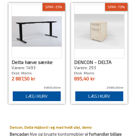
SPAR -25%
SPAR -70%
Delta hæve sænke
DENCON - DELTA
stel
KABINET
Varenr. 1493
Varenr. 293
Eksk. Moms
Eksk. Moms
2 887,50 kr
895,40 kr
3 850,00 kr
2 985,00 kr
LÆG I KURV
LÆG I KURV
Dencon, Delta Højbord i eg med hvidt stel, demo
Bencadan
Nye og brugte kontormøbler
vi forhandler billige