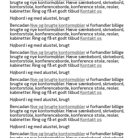
brugte og nye kontormøbler. Hæve sænkebord, skrivebord,
kontorstole, konferenceborde, konference stole, reoler,
kabinetter. Ring og få et godt tilbud
Kontakt os
Højbord i eg med alustel, brugt
Bencadan
Nye og brugte kontormøbler
vi forhandler billige
brugte og nye kontormøbler. Hæve sænkebord, skrivebord,
kontorstole, konferenceborde, konference stole, reoler,
kabinetter. Ring og få et godt tilbud
Kontakt os
Højbord i eg med alustel, brugt
Bencadan
Nye og brugte kontormøbler
vi forhandler billige
brugte og nye kontormøbler. Hæve sænkebord, skrivebord,
kontorstole, konferenceborde, konference stole, reoler,
kabinetter. Ring og få et godt tilbud
Kontakt os
Højbord i eg med alustel, brugt
Bencadan
Nye og brugte kontormøbler
vi forhandler billige
brugte og nye kontormøbler. Hæve sænkebord, skrivebord,
kontorstole, konferenceborde, konference stole, reoler,
kabinetter. Ring og få et godt tilbud
Kontakt os
Højbord i eg med alustel, brugt
Bencadan
Nye og brugte kontormøbler
vi forhandler billige
brugte og nye kontormøbler. Hæve sænkebord, skrivebord,
kontorstole, konferenceborde, konference stole, reoler,
kabinetter. Ring og få et godt tilbud
Kontakt os
Højbord i eg med alustel, brugt
Bencadan
Nye og brugte kontormøbler
vi forhandler billige
brugte og nye kontormøbler. Hæve sænkebord, skrivebord,