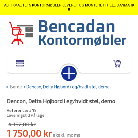
ALT I KVALITETS KONTORMØBLER LEVERET OG MONTERET I HELE DANMARK
!!
>
Borde
>
Dencon, Delta Højbord i eg/hvidt stel, demo
Dencon, Delta Højbord i eg/hvidt stel, demo
Reference:
349
Leveringstid På lager
4 162,00 kr
1 750,00 kr
ekskl. moms