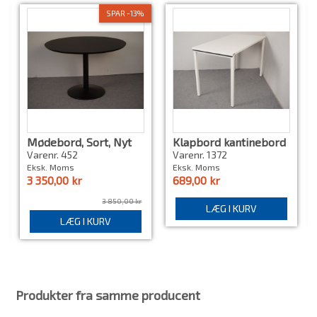
SPAR -13%
Mødebord, Sort, Nyt
Klapbord kantinebord
hvid
Varenr. 452
Varenr. 1372
Eksk. Moms
Eksk. Moms
3 350,00 kr
689,00 kr
3 850,00 kr
LÆG I KURV
LÆG I KURV
Produkter fra samme producent