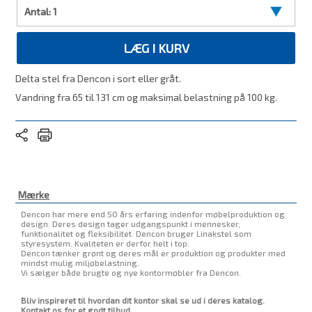
Antal:
1
LÆG I KURV
Delta stel fra Dencon i sort eller gråt.
Vandring fra 65 til 131 cm og maksimal belastning på 100 kg.
Mærke
Dencon har mere end 50 års erfaring indenfor møbelproduktion og
design. Deres design tager udgangspunkt i mennesker,
funktionalitet og fleksibilitet. Dencon bruger Linakstel som
styresystem. Kvaliteten er derfor helt i top.
Dencon tænker grønt og deres mål er produktion og produkter med
mindst mulig miljøbelastning.
Vi sælger både brugte og nye kontormøbler fra Dencon.
Bliv inspireret til hvordan dit kontor skal se ud i deres katalog.
Kontakt os for et godt tilbud.