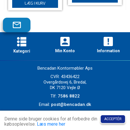
LÆG I KURV
Tilmeld
dig
vores
nyhedsbrev!
Min Konto
Information
Kategori
Skriveborde
Borde
Bencadan Kontormøbler Aps
Stole
CVR: 43436422
Reoler og Skabe
Overgårdsvej 6, Bredal,
Hjemme:kontor
DK 7120 Vejle Ø
Nyt på lager
Tlf:
7586 8822
Producenter
Email:
post@bencadan.dk
Ekstra gode tilbud
Denne side bruger cookies for at forbedre din
ACCEPTÉR
Copyright 2021 © Bencadan Kontormøbler
købsoplevelse.
Læs mere her