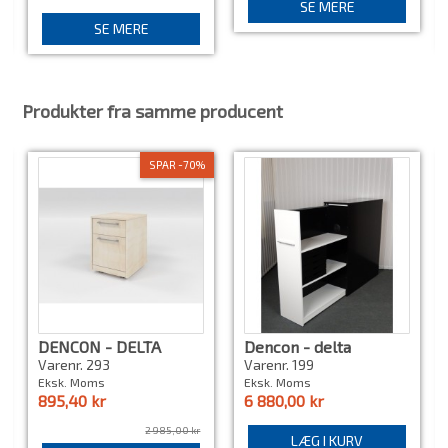
SE MERE
SE MERE
Produkter fra samme producent
SPAR -70%
DENCON - DELTA
Dencon - delta
KABINET
udtræksskab,
Varenr. 293
Varenr. 199
bestillingsvare
Eksk. Moms
Eksk. Moms
895,40 kr
6 880,00 kr
2 985,00 kr
LÆG I KURV