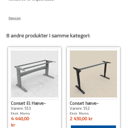
Dencon
8 andre produkter i samme kategori:
Conset El Hæve-
Conset hæve-
sænkestel med Bosch
sænkestel sort eller
Varenr. 553
Varenr. 552
motorer. nyt
gråt
Eksk. Moms
Eksk. Moms
4 440,00
2 430,00 kr
kr