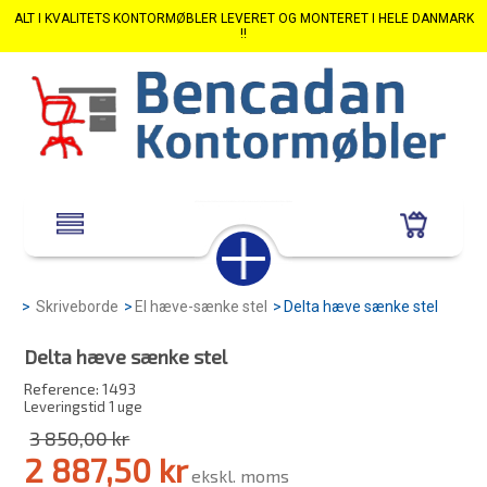
ALT I KVALITETS KONTORMØBLER LEVERET OG MONTERET I HELE DANMARK
!!
>
Skriveborde
>
El hæve-sænke stel
>
Delta hæve sænke stel
Delta hæve sænke stel
Reference:
1493
Leveringstid 1 uge
3 850,00 kr
2 887,50 kr
ekskl. moms