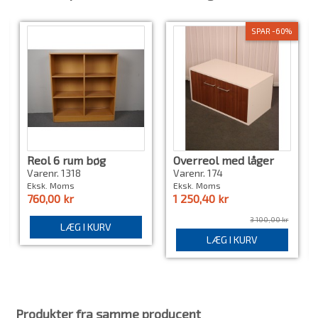
SPAR -60%
Reol 6 rum bøg
Overreol med låger
fumac arki
Varenr. 1318
Varenr. 174
Eksk. Moms
Eksk. Moms
760,00 kr
1 250,40 kr
3 100,00 kr
LÆG I KURV
LÆG I KURV
Produkter fra samme producent