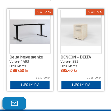
SPAR -25%
SPAR -70%
Delta hæve sænke
DENCON - DELTA
stel
KABINET
Varenr. 1493
Varenr. 293
Eksk. Moms
Eksk. Moms
2 887,50 kr
895,40 kr
3 850,00 kr
2 985,00 kr
LÆG I KURV
LÆG I KURV
Tilmeld
dig