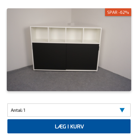
SPAR -62%
Antal:
1
LÆG I KURV