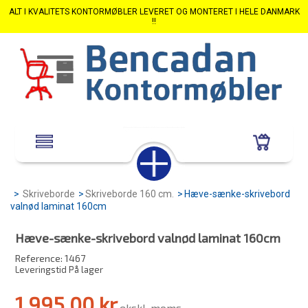
ALT I KVALITETS KONTORMØBLER LEVERET OG MONTERET I HELE DANMARK
!!
>
Skriveborde
>
Skriveborde 160 cm.
>
Hæve-sænke-skrivebord
valnød laminat 160cm
Hæve-sænke-skrivebord valnød laminat 160cm
Reference:
1467
Leveringstid På lager
1 995,00 kr
ekskl. moms