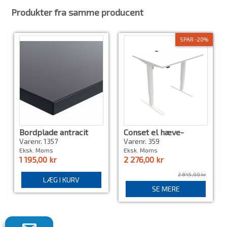
Produkter fra samme producent
SPAR -20%
Bordplade antracit
Conset el hæve-
sænke bord. 501-33 ny
Varenr. 1357
Varenr. 359
Eksk. Moms
Eksk. Moms
1 195,00 kr
2 276,00 kr
2 845,00 kr
LÆG I KURV
SE MERE