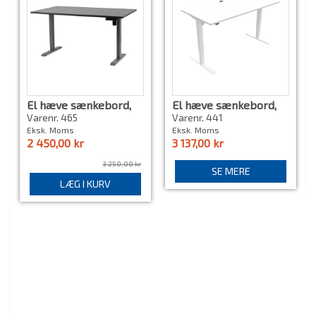
El hæve sænkebord,
El hæve sænkebord,
Skrivebord, Antracit,
Conset, valnød, hvid
Varenr. 465
Varenr. 441
160 x 80 cm
eller bøg, NYT
Eksk. Moms
Eksk. Moms
2 450,00 kr
3 137,00 kr
3 250,00 kr
SE MERE
LÆG I KURV