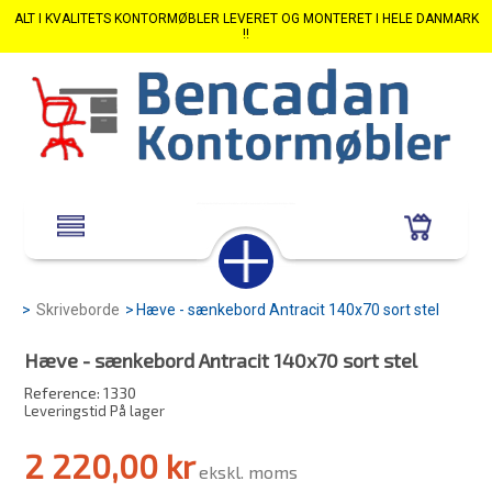
ALT I KVALITETS KONTORMØBLER LEVERET OG MONTERET I HELE DANMARK
!!
>
Skriveborde
>
Hæve - sænkebord Antracit 140x70 sort stel
Hæve - sænkebord Antracit 140x70 sort stel
Reference:
1330
Leveringstid På lager
2 220,00 kr
ekskl. moms