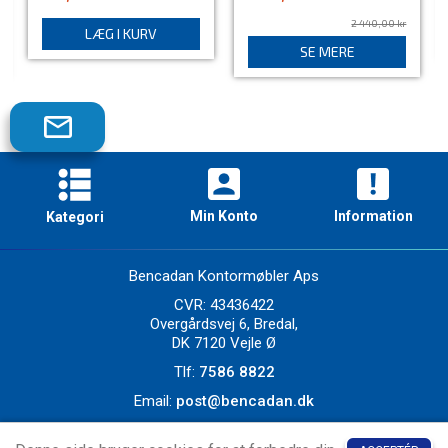
2 440,00 kr
LÆG I KURV
SE MERE
Tilmeld
dig
vores
nyhedsbrev!
Min Konto
Information
Kategori
Skriveborde
Borde
Bencadan Kontormøbler Aps
Stole
CVR: 43436422
Reoler og Skabe
Overgårdsvej 6, Bredal,
Hjemme:kontor
DK 7120 Vejle Ø
Nyt på lager
Tlf:
7586 8822
Producenter
Email:
post@bencadan.dk
Ekstra gode tilbud