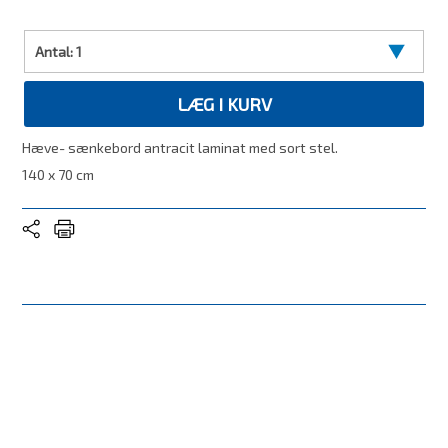
Antal:
1
LÆG I KURV
Hæve- sænkebord antracit laminat med sort stel.
140 x 70 cm
Mål
140 x 70 cm
Stand
Ny
Træsort/ Farve
Grå