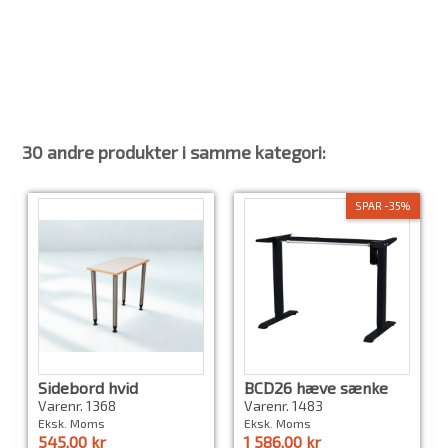
Produkt
El hæve sænkebord
Leveringstid
På lager
Udførelse
Laminat
30 andre produkter i samme kategori:
SPAR -35%
Sidebord hvid
BCD26 hæve sænke
stel i sort eller grå
Varenr. 1368
Varenr. 1483
med memory
Eksk. Moms
Eksk. Moms
545,00 kr
1 586,00 kr