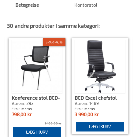
Betegnelse
Kontorstol
30 andre produkter i samme kategori:
SPAR -43%
Konference stol BCD-
BCD Excel chefstol
Sintex
sort læder
Varenr. 292
Varenr. 1489
Eksk. Moms
Eksk. Moms
798,00 kr
3 990,00 kr
1 400,00 kr
LÆG I KURV
LÆG I KURV