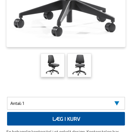
Antal:
1
LÆG I KURV
En behagelig kontorstol i et enkelt design. Kontorstolen har