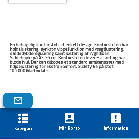
En behagelig kontorstol i et enkelt design. Kontorstolen har
højdejustering, synkron vippefunktion med vægtjustering,
sædedybderegulering samt justering af ryghøjden.
Siddehøjde på 45-56 cm. Kontorstolen leveres i sort og har
bløde hjul. Der kan tilkøbes et standard armlænssæt med
højdejustering for ekstra komfort. Slidstyrke på stof:
100.000 Martindale.
Tilmeld
dig
vores
nyhedsbrev!
Min Konto
Information
Kategori
Skriveborde