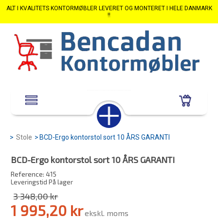
ALT I KVALITETS KONTORMØBLER LEVERET OG MONTERET I HELE DANMARK
!!
>
Stole
>
BCD-Ergo kontorstol sort 10 ÅRS GARANTI
BCD-Ergo kontorstol sort 10 ÅRS GARANTI
Reference:
415
Leveringstid På lager
3 348,00 kr
1 995,20 kr
ekskl. moms