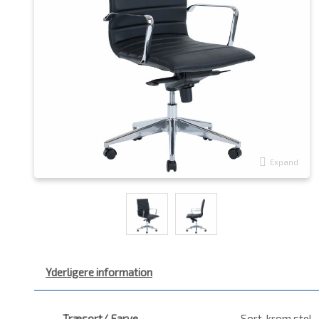
Expand
Yderligere information
Træsort/ Farve
Sort, krom stel