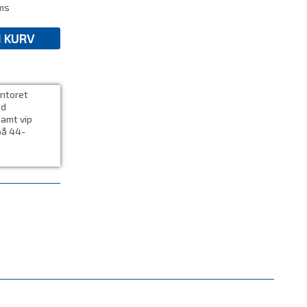
ms
I KURV
ontoret
ed
samt vip
på 44-