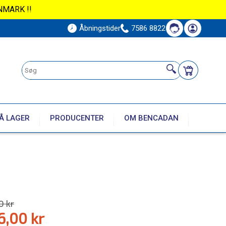
NMARK !!
Åbningstider
7586 8822
Å LAGER
PRODUCENTER
OM BENCADAN
0 kr
6,00 kr