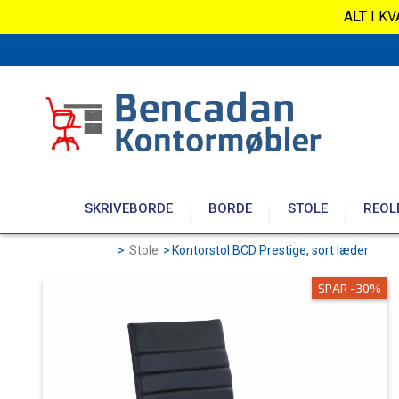
ALT I K
SKRIVEBORDE
BORDE
STOLE
REOL
>
Stole
>
Kontorstol BCD Prestige, sort læder
SPAR -30%