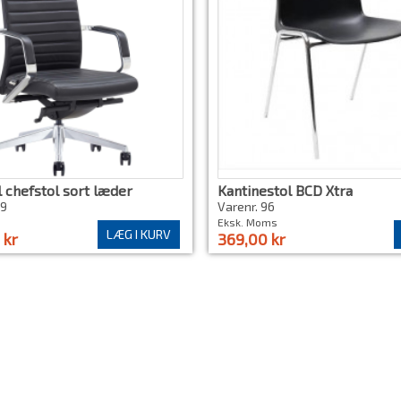
 chefstol sort læder
Kantinestol BCD Xtra
89
Varenr. 96
Eksk. Moms
LÆG I KURV
 kr
369,00 kr