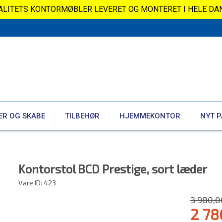
VALITETS KONTORMØBLER LEVERET OG MONTERET I HELE DA
ER OG SKABE
TILBEHØR
HJEMMEKONTOR
NYT P
Kontorstol BCD Prestige, sort læder
Vare ID:
423
3 980,0
2 78