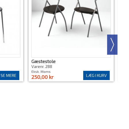
Gæstestole
BCD
Varenr. 288
Vare
Eksk. Moms
Eks
SE MERE
LÆG I KURV
250,00 kr
43