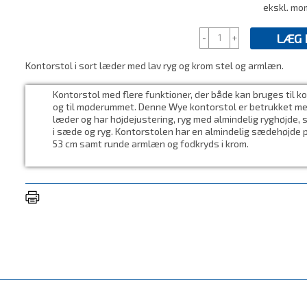
ekskl. mo
LÆG 
-
+
Kontorstol i sort læder med lav ryg og krom stel og armlæn.
Kontorstol med flere funktioner, der både kan bruges til k
og til møderummet. Denne Wye kontorstol er betrukket m
læder og har højdejustering, ryg med almindelig ryghøjde, 
i sæde og ryg. Kontorstolen har en almindelig sædehøjde 
53 cm samt runde armlæn og fodkryds i krom.