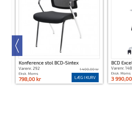
Konference stol BCD-Sintex
BCD Excel
Varenr. 14
Varenr. 292
1 400,00 kr
Eksk. Moms
Eksk. Moms
RV
LÆG I KURV
3 990,00
798,00 kr