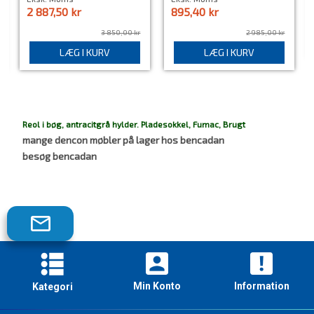
2 887,50 kr
895,40 kr
3 850,00 kr
2 985,00 kr
LÆG I KURV
LÆG I KURV
Reol i bøg, antracitgrå hylder. Pladesokkel, Fumac, Brugt
mange dencon møbler på lager hos bencadan
besøg bencadan
Tilmeld
dig
vores
nyhedsbrev!
Min Konto
Information
Kategori
Skriveborde