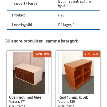
Bøg med antracitgrå
Træsort/ Farve
hylder
Produkt
Reol
Leveringstid
På lager, 4 stk
30 andre produkter i samme kategori:
SPAR -60%
SPAR -75%
Overreol med låger
Reol fumac kubik
fumac arki
Varenr. 174
Varenr. 139
Eksk. Moms
Eksk. Moms