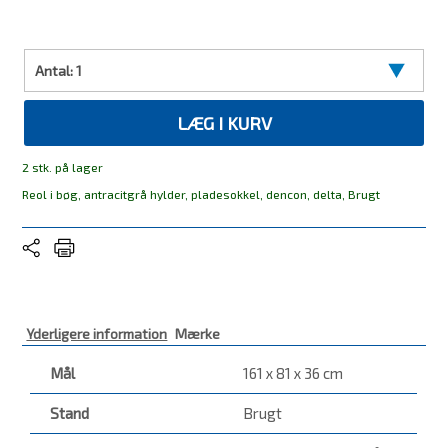
Antal:
1
LÆG I KURV
2 stk. på lager
Reol i bøg, antracitgrå hylder, pladesokkel, dencon, delta, Brugt
Yderligere information
Mærke
Mål
161 x 81 x 36 cm
Stand
Brugt