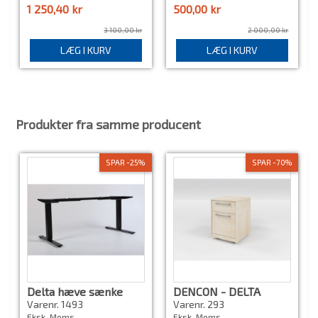
1 250,40 kr
500,00 kr
3 100,00 kr
2 000,00 kr
LÆG I KURV
LÆG I KURV
Produkter fra samme producent
SPAR -25%
SPAR -70%
Delta hæve sænke
DENCON - DELTA
stel
KABINET
Varenr. 1493
Varenr. 293
Eksk. Moms
Eksk. Moms